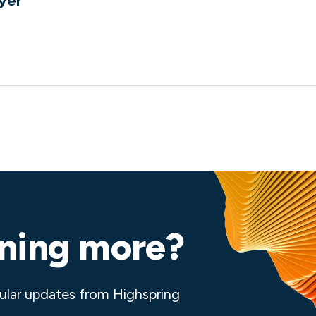
yer
e
rning more?
ular updates from Highspring