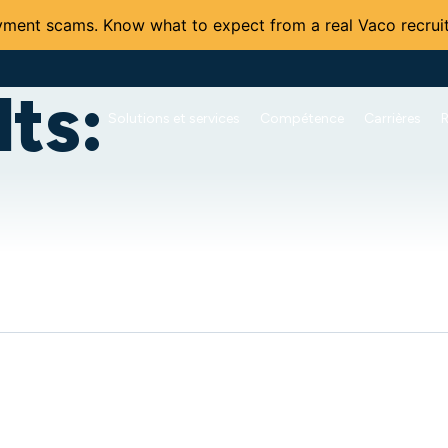
ment scams. Know what to expect from a real Vaco recruit
ts:
Solutions et services
Compétence
Carrières
R