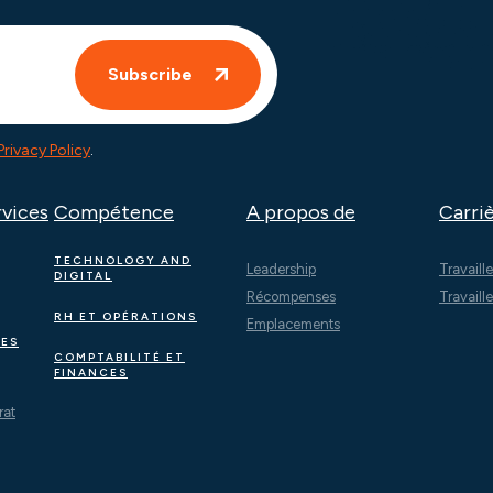
Privacy Policy
.
rvices
Compétence
A propos de
Carri
TECHNOLOGY AND
Leadership
Travaill
DIGITAL
Récompenses
Travaill
RH ET OPÉRATIONS
Emplacements
LES
COMPTABILITÉ ET
FINANCES
rat