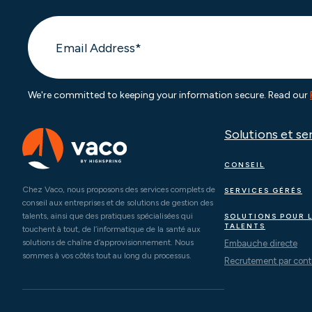
We're committed to keeping your information secure. Read our
Solutions et se
CONSEIL
Chez Vaco, nous proposons des services complets de
SERVICES GÉRÉS
conseil aux entreprises et de solutions de gestion des
talents, ainsi que des pratiques spécialisées qui
SOLUTIONS POUR 
TALENTS
touchent à tout, de l’informatique de la santé aux
solutions de chaîne d’approvisionnement. Nous
Embauche directe
sommes à vos côtés tout au long du processus.
Recrutement par cont