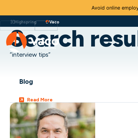
Avoid online employ
Aller
au
Highspring
Vaco
contenu
Search resul
”interview tips”
Blog
Read More