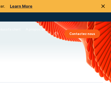
er.
Learn More
éussite client
A propos de
Contactez nous