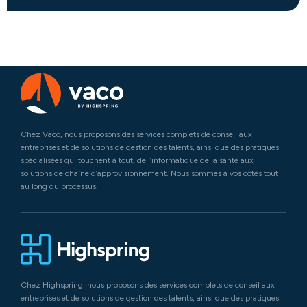
Chez Vaco, nous proposons des services complets de conseil aux
entreprises et de solutions de gestion des talents, ainsi que des pratiques
spécialisées qui touchent à tout, de l’informatique de la santé aux
solutions de chaîne d’approvisionnement. Nous sommes à vos côtés tout
au long du processus.
Chez Highspring, nous proposons des services complets de conseil aux
entreprises et de solutions de gestion des talents, ainsi que des pratiques