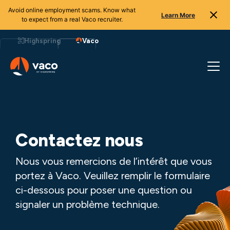
Avoid online employment scams. Know what
Learn More
to expect from a real Vaco recruiter.
Aller
au
Highspring
Vaco
contenu
Contactez nous
Nous vous remercions de l’intérêt que vous
portez à Vaco. Veuillez remplir le formulaire
ci-dessous pour poser une question ou
signaler un problème technique.