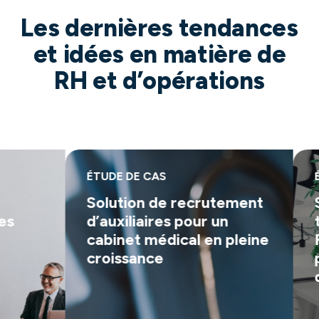
Les dernières tendances
et idées en matière de
RH et d’opérations
ÉTUDE DE CAS
ÉT
Solution de recrutement
Se
s
d’auxiliaires pour un
ta
cabinet médical en pleine
Fo
croissance
pr
qu